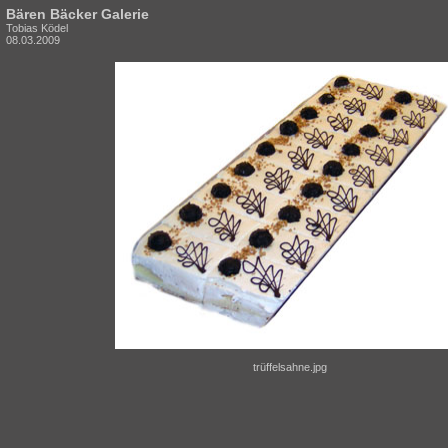
Bären Bäcker Galerie
Tobias Ködel
08.03.2009
trüffelsahne.jpg