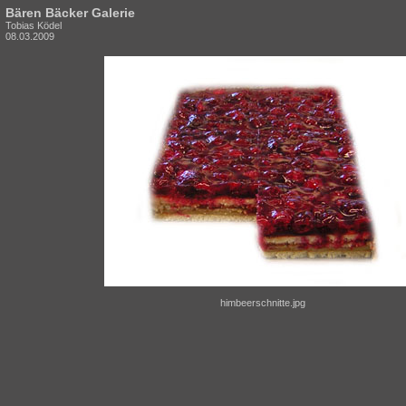
Bären Bäcker Galerie
Tobias Ködel
08.03.2009
himbeerschnitte.jpg