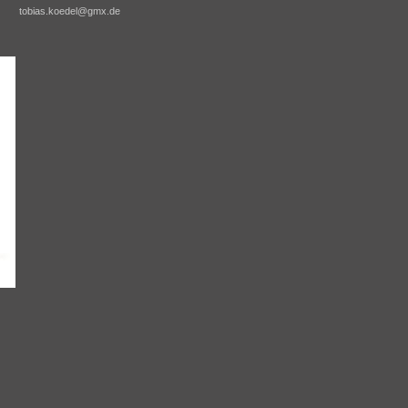
tobias.koedel@gmx.de