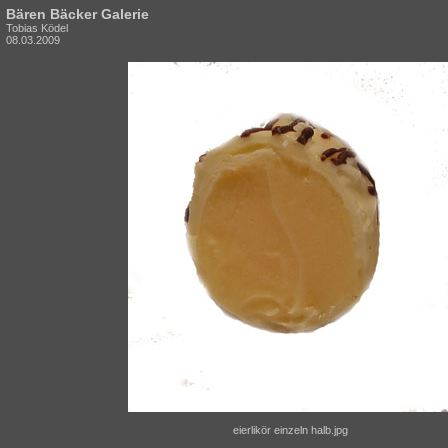
Bären Bäcker Galerie
Tobias Ködel
08.03.2009
eierlikör einzeln halb.jpg